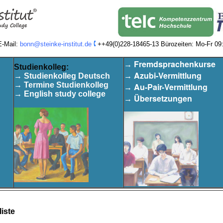
E-Mail:
bonn@steinke-institut.de
++49(0)228-18465-13 Bürozeiten: Mo-Fr 09:
Fremdsprachenkurse
→
S
tudienkolleg:
Azubi-Vermittlung
→ Studienkolleg Deutsch
→
→
Termine Studienkolleg
Au-Pair-Vermittlung
→
→
English study college
Übersetzungen
→
iste