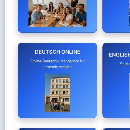
DEUTSCH ONLINE
ENGLIS
Online-Deutschkursangebote für
Studi
Lernende weltweit