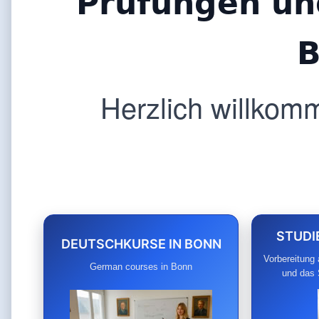
Prüfungen un
B
Herzlich willkomm
STUDI
DEUTSCHKURSE IN BONN
Vorbereitung 
German courses in Bonn
und das 