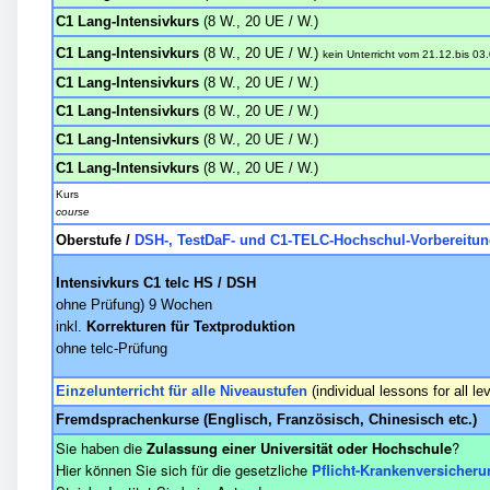
C1 Lang-Intensivkurs
(8 W., 20 UE / W.)
C1 Lang-Intensivkurs
(8 W., 20 UE / W.)
kein Unterricht
vom
21.12.
bis
03.
C1 Lang-Intensivkurs
(8 W., 20 UE / W.)
C1 Lang-Intensivkurs
(8 W., 20 UE / W.)
C1 Lang-Intensivkurs
(8 W., 20 UE / W.)
C1 Lang-Intensivkurs
(8 W., 20 UE / W.)
Kurs
course
Oberstufe /
DSH-, TestDaF- und C1-TELC-Hochschul-Vorbereitu
Intensivkurs
C1 telc HS / DSH
ohne Prüfung) 9 Wochen
inkl.
Korrekturen für Textproduktion
ohne telc-Prüfung
Einzelunterricht für alle Niveaustufen
(individual lessons for all le
Fremdsprachenkurse (Englisch, Französisch, Chinesisch etc.)
Sie haben die
Zulassung einer Universität oder Hochschule
?
Hier können Sie sich für die gesetzliche
Pflicht-Krankenversicheru