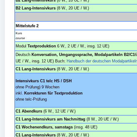
B2 Lang-Intensivkurs
(8 W., 20 UE / W.)
B2 Lang-Intensivkurs
(8 W., 20 UE / W.)
Mittelstufe 2
Kurs
course
Modul
Textproduktion
6 W., 2 UE / W., insg. 12 UE)
Deutsch
Konversation, Umgangssprache, Modalpartikeln B2/C1
6
UE / W., insg. 12 UE)
Buch:
Handbuch der deutschen Modalpartikel
C1 Lang-Intensivkurs
(8 W., 20 UE / W.)
Intensivkurs
C1 telc HS / DSH
ohne Prüfung) 9 Wochen
inkl.
Korrekturen für Textproduktion
ohne telc-Prüfung
C1 Abendkurs
(6 W., 12 UE / W.)
C1 Lang-Intensivkurs am Nachmittag
(8 W., 20 UE / W.)
C1 Wochenendkurs, samstags
(insg. 48 UE)
C1 Lang-Intensivkurs
(8 W., 20 UE / W.)