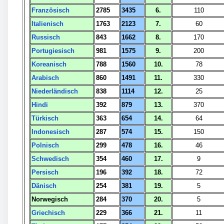
Französisch
2785
3435
6.
110
Italienisch
1763
2123
7.
60
Russisch
843
1662
8.
170
Portugiesisch
981
1575
9.
200
Koreanisch
788
1560
10.
78
Arabisch
860
1491
11.
330
Niederländisch
838
1114
12.
25
Hindi
392
879
13.
370
Türkisch
363
654
14.
64
Indonesisch
287
574
15.
150
Polnisch
299
478
16.
46
Schwedisch
354
460
17.
9
Persisch
196
392
18.
72
Dänisch
254
381
19.
5
Norwegisch
284
370
20.
5
Griechisch
229
366
21.
11