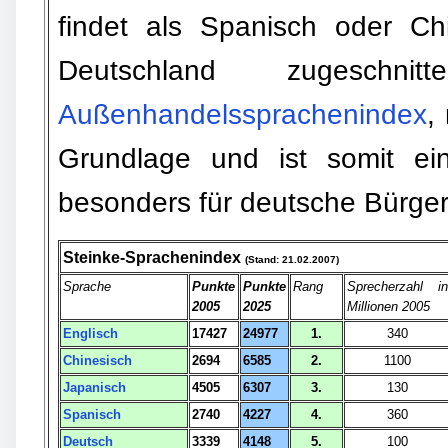
findet als Spanisch oder Chi
Deutschland zugesch
Außenhandelssprachenindex
,
Grundlage und ist somit ein
besonders für deutsche Bürge
Steinke-Sprachenindex
(Stand: 21.02.2007)
Sprache
Punkte
Punkte
Rang
Sprecherzahl in
2005
2025
Millionen 2005
Englisch
17427
24977
1.
340
Chinesisch
2694
6585
2.
1100
Japanisch
4505
6307
3.
130
Spanisch
2740
4227
4.
360
Deutsch
3339
4148
5.
100