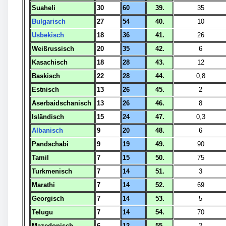
Suaheli
30
60
39.
35
Bulgarisch
27
54
40.
10
Usbekisch
18
36
41.
26
Weißrussisch
20
35
42.
6
Kasachisch
18
28
43.
12
Baskisch
22
28
44.
0,8
Estnisch
13
26
45.
2
Aserbaidschanisch
13
26
46.
8
Isländisch
15
24
47.
0,3
Albanisch
9
20
48.
6
Pandschabi
9
19
49.
90
Tamil
7
15
50.
75
Turkmenisch
7
14
51.
3
Marathi
7
14
52.
69
Georgisch
7
14
53.
5
Telugu
7
14
54.
70
Mazedonisch
6
12
55.
2