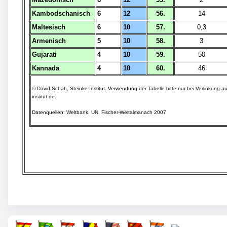
Kambodschanisch
6
12
56.
14
Maltesisch
6
10
57.
0,3
Armenisch
5
10
58.
3
Gujarati
4
10
59.
50
Kannada
4
10
60.
46
© David Schah, Steinke-Institut. Verwendung der Tabelle bitte nur bei Verlinkung a
institut.de.
Datenquellen: Weltbank, UN, Fischer-Weltalmanach 2007