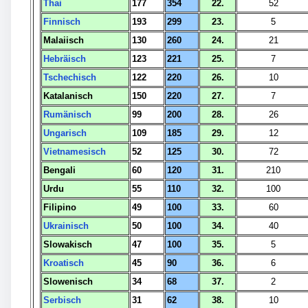
Thai
177
354
22.
52
Finnisch
193
299
23.
5
Malaiisch
130
260
24.
21
Hebräisch
123
221
25.
7
Tschechisch
122
220
26.
10
Katalanisch
150
220
27.
7
Rumänisch
99
200
28.
26
Ungarisch
109
185
29.
12
Vietnamesisch
52
125
30.
72
Bengali
60
120
31.
210
Urdu
55
110
32.
100
Filipino
49
100
33.
60
Ukrainisch
50
100
34.
40
Slowakisch
47
100
35.
5
Kroatisch
45
90
36.
6
Slowenisch
34
68
37.
2
Serbisch
31
62
38.
10