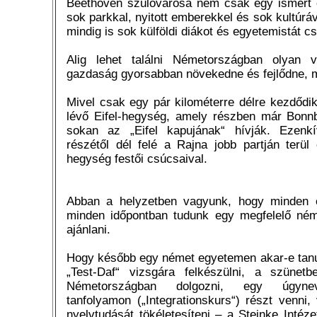
Beethoven szülővárosa nem csak egy ismert
sok parkkal, nyitott emberekkel és sok kultúráv
mindig is sok külföldi diákot és egyetemistát cs
Alig lehet találni Németországban olyan 
gazdaság gyorsabban növekedne és fejlődne, 
Mivel csak egy pár kilométerre délre kezdődik
lévő Eifel-hegység, amely részben már Bonnbó
sokan az „Eifel kapujának“ hívják. Ezenkí
részétől dél felé a Rajna jobb partján terül
hegység festői csúcsaival.
Abban a helyzetben vagyunk, hogy minden é
minden időpontban tudunk egy megfelelő ném
ajánlani.
Hogy később egy német egyetemen akar-e tanu
„Test-Daf“ vizsgára felkészülni, a szünetb
Németországban dolgozni, egy úgyneve
tanfolyamon („Integrationskurs“) részt venni
nyelvtudását tökéletesíteni – a Steinke Intézet