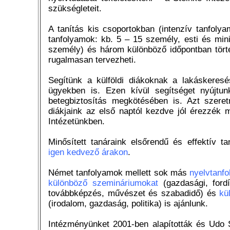
szükségleteit.
A tanítás kis csoportokban (intenzív tanfolya
tanfolyamok: kb. 5 – 15 személy, esti és min
személy) és három különböző időpontban törté
rugalmasan tervezheti.
Segítünk a külföldi diákoknak a lakáskeres
ügyekben is. Ezen kívül segítséget nyújtu
betegbiztosítás megkötésében is. Azt szere
diákjaink az első naptól kezdve jól érezzék
Intézetünkben.
Minősített tanáraink elsőrendű és effektív ta
igen kedvező árakon
.
Német tanfolyamok mellett sok más
nyelvtanf
különböző szemináriumokat
(gazdasági, fordí
továbbképzés, művészet és szabadidő) és
kü
(irodalom,
gazdaság, politika) is ajánlunk.
Intézményünket 2001-ben alapították és Udo S