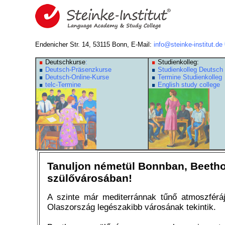
Endenicher Str. 14, 53115 Bonn, E-Mail:
info@steinke-institut.de
Deutschkurse
:
Studienkolleg:
Deutsch-Präsenzkurse
Studienkolleg Deutsch
Deutsch-Online-Kurse
Termine Studienkolleg
telc-Termine
English study college
Tanuljon németül Bonnban, Beeth
szülővárosában!
A szinte már mediterránnak tűnő atmoszférá
Olaszország legészakibb városának tekintik.