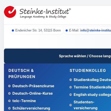
Endenicher Str. 14, 53115 Bonn
E-Mail:
info@steinke-institu
Sprache wählen / Choose lang
DEUTSCH &
STUDIENKOLLEG
PRÜFUNGEN
Studienkolleg Deuts
Deutsch-Präsenzkurse
Termine Studienkoll
Deutsch-Online-Kurse
English study colleg
telc-Termine
Studenten­
versicherung
Schüler­versicherung